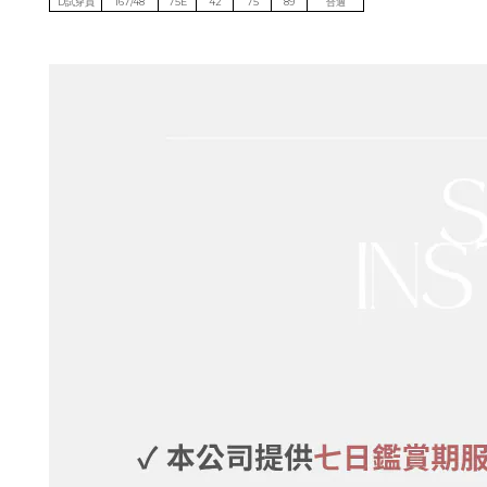
D試穿員
167/48
75E
42
75
89
合適