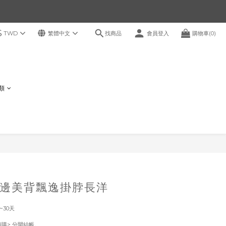
$
找商品
TWD
繁體中文
會員登入
購物車(0)
鞋類
邊美背飄逸掛脖長洋
~30天
！
預購> 分開結帳。