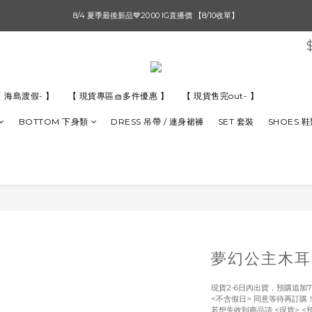
單筆滿$1000【先付款】 / 滿$2000【超取付款】 🚚免運費
8/4 夏季最後新品💙20:00 IG直播價 【8/10收單】
單筆滿$1000【先付款】 / 滿$2000【超取付款】 🚚免運費
 海島渡假- 】
【 現貨專區🧺多件優惠 】
【 現貨售完out- 】
BOTTOM 下身類
DRESS 吊帶 / 連身裙褲
SET 套裝
SHOES 
夢幻公主木耳
現貨2-6日內出貨．預購追加7
<不含假日> 同意等待再訂購
若想先收到商品請 <現貨> <