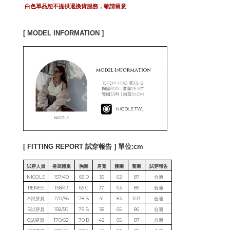
白色單品恕不提供退換貨服務，敬請留意
[ MODEL INFORMATION ]
[ FITTING REPORT 試穿報告 ] 單位:cm
試穿人員
身高體重
胸圍
肩寬
腰圍
臀圍
試穿報告
NICOLE
157/40
65 D
36
62
87
合適
RENEE
158/43
65 C
37
63
85
合適
A試穿員
170/56
78 B
41
83
103
合適
B試穿員
158/50
75 B
38
65
86
合適
C試穿員
170/52
70 B
42
65
87
合適