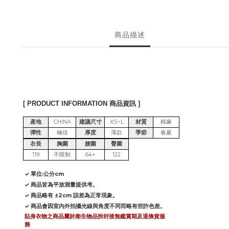
商品描述
[ PRODUCT INFORMATION 商品資訊 ]
產地
CHINA
建議尺寸
XS~L
材質
棉麻
彈性
極佳
厚度
薄款
季節
春夏
衣長
胸圍
腰圍
臀圍
119
不限制
64+
122
✓ 單位:公分cm
✓ 商品皆為平放測量提供考。
✓ 商品略有 ±2cm 誤差為正常現象。
✓ 商品會因室內外拍攝光線與角度不同而略有些許色差。
貼身衣物之商品屬於衛生物品拆封後無鑑賞期及退換貨服
務