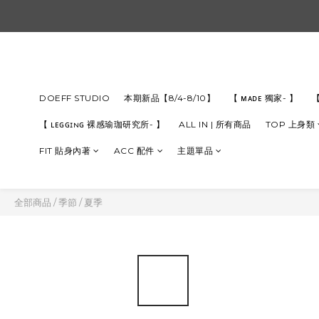
DOEFF STUDIO
本期新品【8/4-8/10】
【 ᴍᴀᴅᴇ 獨家- 】
【
【 ʟᴇɢɢɪɴɢ 裸感瑜珈研究所- 】
ALL IN | 所有商品
TOP 上身類
FIT 貼身內著
ACC 配件
主題單品
全部商品
/
季節
/
夏季