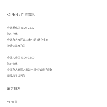
OPEN / 門市資訊
台北通化店 16:00-23:30
除夕公休
台北市大安區臨江街41號 (通化夜市)
捷運信義安和站
台北大安店 13:00-22:00
除夕公休
台北市大安區大安路一段43號(轉角間)
捷運忠孝復興站
顧客服務
VIP會員