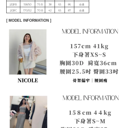
試穿B
158/50
75 B
38
65
86
合適
試穿C
170/52
70 B
42
65
87
合適
[ MODEL INFORMATION ]