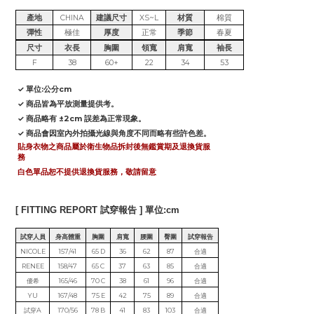
產地
CHINA
建議尺寸
XS~L
材質
棉質
彈性
極佳
厚度
正常
季節
春夏
尺寸
衣長
胸圍
領寬
肩寬
袖長
F
38
60+
22
34
53
✓ 單位:公分cm
✓ 商品皆為平放測量提供考。
✓ 商品略有 ±2cm 誤差為正常現象。
✓ 商品會因室內外拍攝光線與角度不同而略有些許色差。
貼身衣物之商品屬於衛生物品拆封後無鑑賞期及退換貨服
務
白色單品恕不提供退換貨服務，敬請留意
[ FITTING REPORT 試穿報告 ] 單位:cm
試穿人員
身高體重
胸圍
肩寬
腰圍
臀圍
試穿報告
NICOLE
157/41
65 D
36
62
87
合適
RENEE
158/47
65 C
37
63
85
合適
優希
165/46
70 C
38
61
96
合適
YU
167/48
75 E
42
75
89
合適
試穿A
170/56
78 B
41
83
103
合適