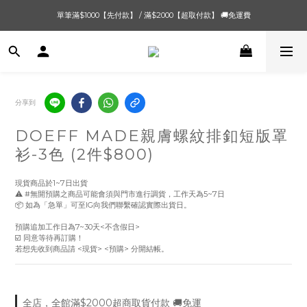
單筆滿$1000【先付款】 / 滿$2000【超取付款】 🚚免運費
單筆滿$1000【先付款】 / 滿$2000【超取付款】 🚚免運費
8/4 夏季最後新品💙20:00 IG直播價 【8/10收單】
單筆滿$1000【先付款】 / 滿$2000【超取付款】 🚚免運費
分享到
DOEFF MADE親膚螺紋排釦短版罩
衫-3色 (2件$800)
現貨商品於1~7日出貨
⚠️ #無開預購之商品可能會須與門市進行調貨，工作天為5~7日
📦 如為「急單」可至IG向我們聯繫確認實際出貨日。
預購追加工作日為7~30天<不含假日> 
☑️ 同意等待再訂購！
若想先收到商品請 <現貨> <預購> 分開結帳。
全店，全館滿$2000超商取貨付款 🚚免運