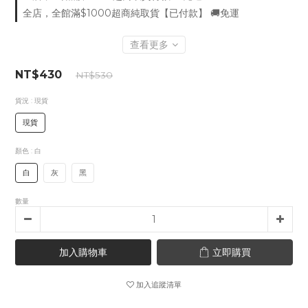
全店，全館滿$1000超商純取貨【已付款】 🚚免運
查看更多
NT$430
NT$530
貨況
: 現貨
現貨
顏色
: 白
白
灰
黑
數量
加入購物車
立即購買
加入追蹤清單