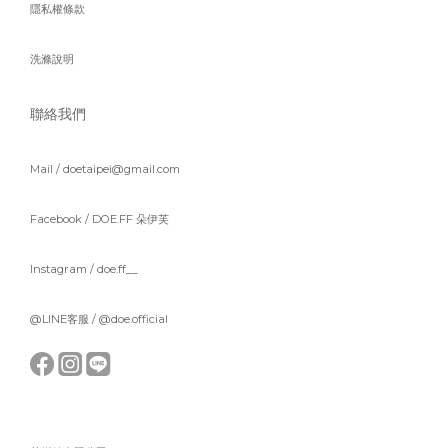
隱私權條款
洗滌說明
聯絡我們
Mail / doetaipei@gmail.com
Facebook /
DOE.FF 朵伊芙
Instagram /
doe.ff__
@LINE客服 /
@doe.official