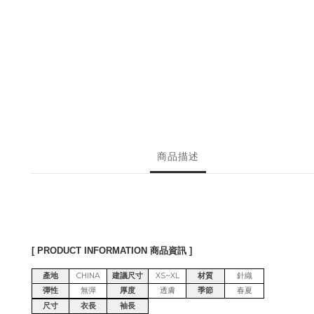
商品描述
[ PRODUCT INFORMATION 商品資訊 ]
產地
CHINA
建議尺寸
XS~XL
材質
針織
彈性
無彈
厚度
透膚
季節
春夏
尺寸
衣長
袖長