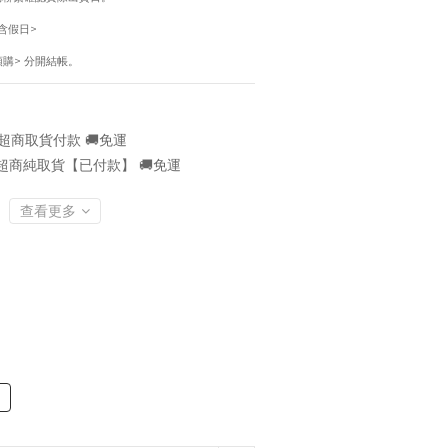
含假日> 
預購> 分開結帳。
超商取貨付款 🚚免運
超商純取貨【已付款】 🚚免運
查看更多