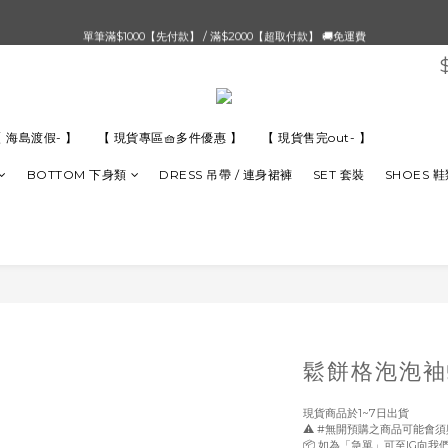
單筆滿$1000【先付款】 / 滿$2000【超取付款】 🚚免運費
單筆滿$1000【先付款】 / 滿$2000【超取付款】 🚚免運費
8/4 夏季最後新品💙20:00 IG直播價 【8/10收單】
單筆滿$1000【先付款】 / 滿$2000【超取付款】 🚚免運費
 海島渡假- 】
【 現貨專區🧺多件優惠 】
【 現貨售完out- 】
BOTTOM 下身類
DRESS 吊帶 / 連身裙褲
SET 套裝
SHOES 
鬆餅格泡泡袖
現貨商品於1~7日出貨
⚠️ #無開預購之商品可能會
📦 如為「急單」可至IG向