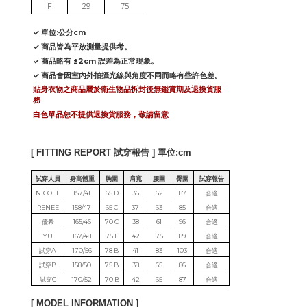
F
29
75
✓ 單位:公分cm
✓ 商品皆為平放測量提供考。
✓ 商品略有 ±2cm 誤差為正常現象。
✓ 商品會因室內外拍攝光線與角度不同而略有些許色差。
貼身衣物之商品屬於衛生物品拆封後無鑑賞期及退換貨服
務
白色單品恕不提供退換貨服務，敬請留意
[ FITTING REPORT 試穿報告 ] 單位:cm
試穿人員
身高體重
胸圍
肩寬
腰圍
臀圍
試穿報告
NICOLE
157/41
65 D
36
62
87
合適
RENEE
158/47
65 C
37
63
85
合適
優希
165/46
70 C
38
61
96
合適
YU
167/48
75 E
42
75
89
合適
試穿A
170/56
78 B
41
83
103
合適
試穿B
158/50
75 B
38
65
86
合適
試穿C
170/52
70 B
42
65
87
合適
[ MODEL INFORMATION ]