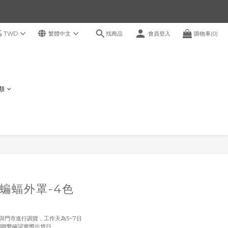
$
找商品
TWD
繁體中文
會員登入
購物車(0)
鞋類
立即購買
蝙蝠外罩-4色
須與門市進行調貨，工作天為5~7日
我們聯繫確認實際出貨日。