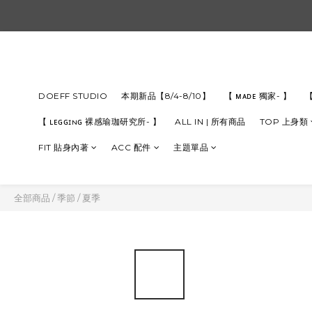
DOEFF STUDIO
本期新品【8/4-8/10】
【 ᴍᴀᴅᴇ 獨家- 】
【
【 ʟᴇɢɢɪɴɢ 裸感瑜珈研究所- 】
ALL IN | 所有商品
TOP 上身類
FIT 貼身內著
ACC 配件
主題單品
全部商品
/
季節
/
夏季