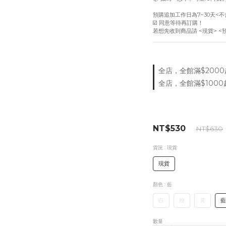
預購追加工作日為7~30天<不
☑️ 同意等待再訂購！
若想先收到商品請 <現貨> <
全店，全館滿$2000
全店，全館滿$1000
NT$530
NT$630
貨況
: 現貨
現貨
顏色
: 藍
白
粉
黃
藍
數量