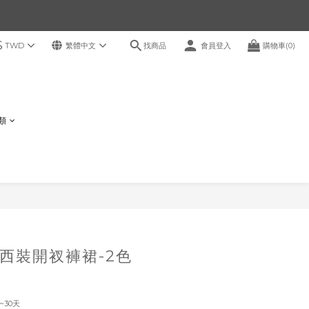
$
找商品
TWD
繁體中文
會員登入
購物車(0)
鞋類
立即購買
西裝開衩褲裙-2色
~30天