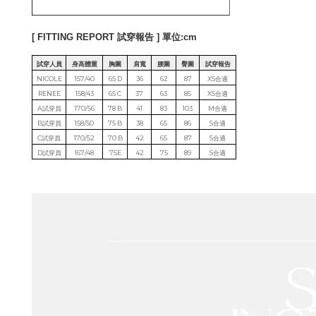
[ FITTING REPORT 試穿報告 ] 單位:cm
試穿人員
身高體重
胸圍
肩寬
腰圍
臀圍
試穿報告
NICOLE
157/40
65 D
36
62
87
XS合適
RENEE
158/43
65 C
37
63
85
XS合適
A試穿員
170/56
78 B
41
83
103
M合適
B試穿員
158/50
75 B
38
65
86
S合適
C試穿員
170/52
70 B
42
65
87
S合適
D試穿員
167/48
75E
42
75
89
S合適