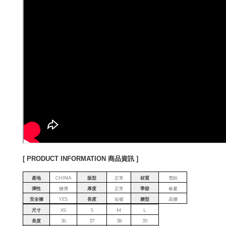
[ PRODUCT INFORMATION 商品資訊 ]
產地
CHINA
版型
正常
材質
雪紡
彈性
微彈
厚度
正常
季節
春夏
安全褲
YES
長度
短裙
腰型
高腰
尺寸
XS
S
M
L
長度
36
37
38
39