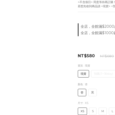
<不含假日> 同意等待再訂購
若想先收到商品請 <現貨> <
全店，全館滿$2000
全店，全館滿$1000
NT$580
NT$680
貨況
: 現貨
現貨
預購(7~30day)
顏色
: 杏
杏
黑
尺寸
: XS
XS
S
M
L