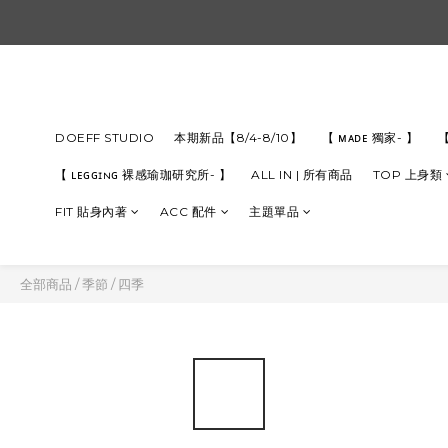
DOEFF STUDIO
本期新品【8/4-8/10】
【 ᴍᴀᴅᴇ 獨家- 】
【
【 ʟᴇɢɢɪɴɢ 裸感瑜珈研究所- 】
ALL IN | 所有商品
TOP 上身類
FIT 貼身內著
ACC 配件
主題單品
全部商品
/
季節
/
四季