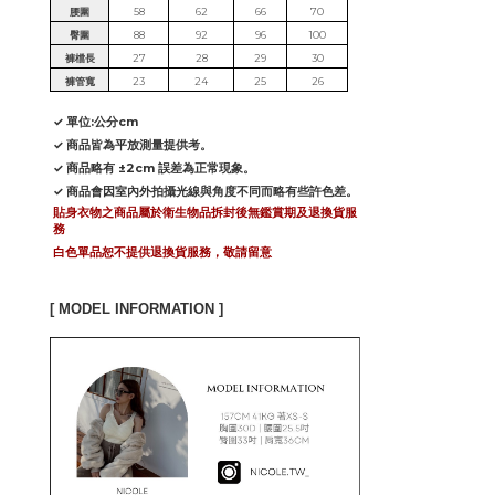
腰圍
58
62
66
70
臀圍
88
92
96
100
褲檔長
27
28
29
30
褲管寬
23
24
25
26
✓ 單位:公分cm
✓ 商品皆為平放測量提供考。
✓ 商品略有 ±2cm 誤差為正常現象。
✓ 商品會因室內外拍攝光線與角度不同而略有些許色差。
貼身衣物之商品屬於衛生物品拆封後無鑑賞期及退換貨服
務
白色單品恕不提供退換貨服務，敬請留意
[ MODEL INFORMATION ]