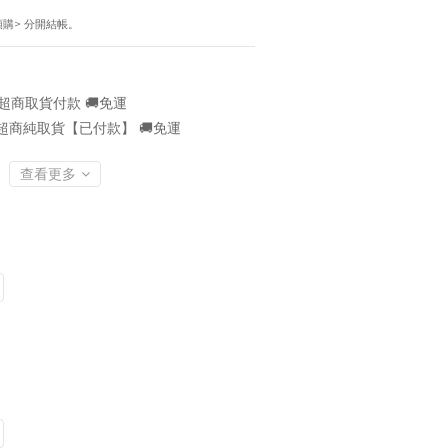
！
預購> 分開結帳。
超商取貨付款 🚚免運
超商純取貨【已付款】 🚚免運
查看更多