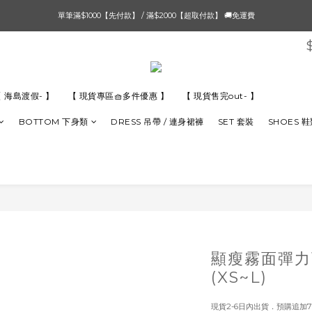
單筆滿$1000【先付款】 / 滿$2000【超取付款】 🚚免運費
單筆滿$1000【先付款】 / 滿$2000【超取付款】 🚚免運費
8/4 夏季最後新品💙20:00 IG直播價 【8/10收單】
單筆滿$1000【先付款】 / 滿$2000【超取付款】 🚚免運費
 海島渡假- 】
【 現貨專區🧺多件優惠 】
【 現貨售完out- 】
BOTTOM 下身類
DRESS 吊帶 / 連身裙褲
SET 套裝
SHOES 
顯瘦霧面彈力
(XS~L)
現貨2-6日內出貨．預購追加7