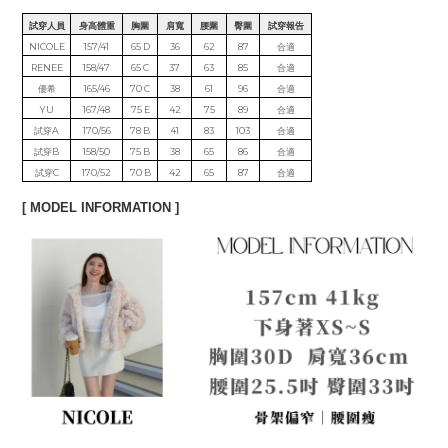
試穿人員
身高體重
胸圍
肩寬
腰圍
臀圍
試穿報告
NICOLE
157/41
65 D
36
62
87
合適
RENEE
158/47
65 C
37
63
85
合適
優希
165/46
70 C
38
61
96
合適
YU
167/48
75 E
42
75
89
合適
試穿A
170/56
78 B
41
83
103
合適
試穿B
158/50
75 B
38
65
86
合適
試穿C
170/52
70 B
42
65
87
合適
[ MODEL INFORMATION ]