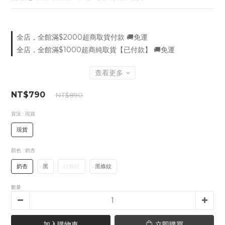
全店，全館滿$2000超商取貨付款 🚚免運
全店，全館滿$1000超商純取貨【已付款】 🚚免運
查看更多
NT$790
NT$890
貨況
: 現貨
現貨
顏色
: 奶杏
奶杏
黑
白條紋
黑條紋
數量
加入購物車
立即購買