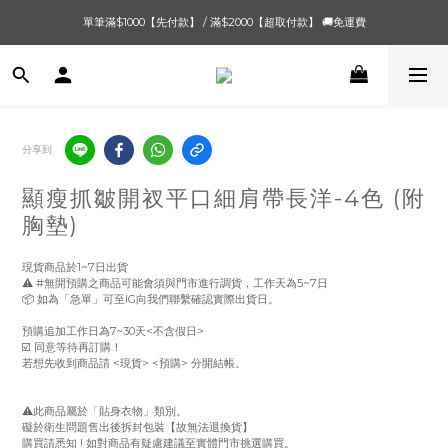
單筆滿$1000【先付款】 / 滿$2000【超取付款】 🚚免運費
單筆滿$1000【先付款】 / 滿$2000【超取付款】 🚚免運費
8/4 夏季最後新品💙20:00 IG直播價 【8/10收單】
單筆滿$1000【先付款】 / 滿$2000【超取付款】 🚚免運費
分享到
顯瘦抓皺開衩平口細肩帶長洋-4色 (附
胸墊)
現貨商品於1~7日出貨
⚠️ #無開預購之商品可能會須與門市進行調貨，工作天為5~7日
📦 如為「急單」可至IG向我們聯繫確認實際出貨日。
預購追加工作日為7~30天<不含假日> 
☑️ 同意等待再訂購！
若想先收到商品請 <現貨> <預購> 分開結帳。
⚠️此商品屬於「貼身衣物」類別。
礙於衛生問題售出後拆封包裝【故無法退換貨】
購買請悉知 ! 如對商品有疑慮建議至實體門市挑選購買。