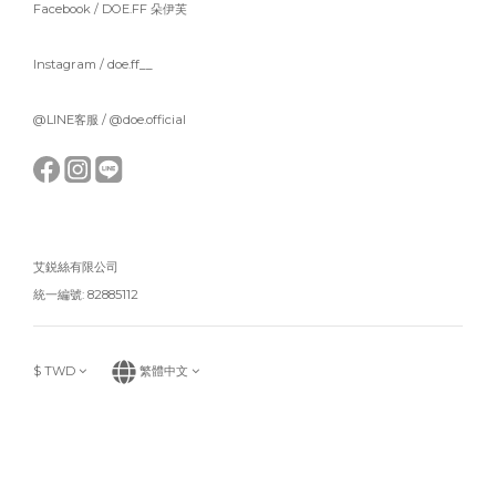
Facebook /
DOE.FF 朵伊芙
Instagram /
doe.ff__
@LINE客服 /
@doe.official
艾鋭絲有限公司
統一編號: 82885112
$
TWD
繁體中文
立即購買