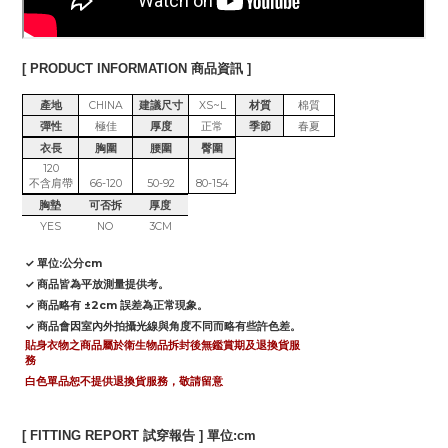
[ PRODUCT INFORMATION 商品資訊 ]
產地
CHINA
建議尺寸
XS~L
材質
棉質
彈性
極佳
厚度
正常
季節
春夏
衣長
胸圍
腰圍
臀圍
120
不含肩帶
66-120
50-92
80-154
胸墊
可否拆
厚度
YES
NO
3CM
✓ 單位:公分cm
✓ 商品皆為平放測量提供考。
✓ 商品略有 ±2cm 誤差為正常現象。
✓ 商品會因室內外拍攝光線與角度不同而略有些許色差。
貼身衣物之商品屬於衛生物品拆封後無鑑賞期及退換貨服
務
白色單品恕不提供退換貨服務，敬請留意
[ FITTING REPORT 試穿報告 ] 單位:cm