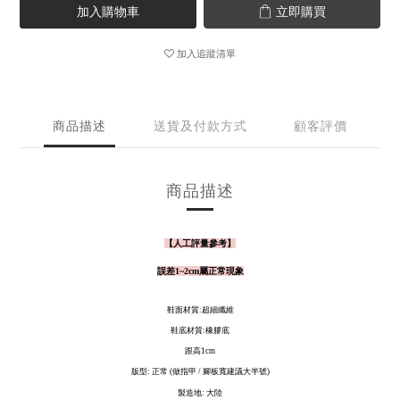
加入購物車
立即購買
加入追蹤清單
商品描述
送貨及付款方式
顧客評價
商品描述
【人工評量參考】
誤差1~2cm屬正常現象
鞋面材質:超細纖維
鞋底材質:橡膠底
跟高1cm
版型: 正常 (做指甲 / 腳板寬建議大半號)
製造地: 大陸