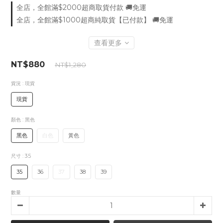
全店，全館滿$2000超商取貨付款 🚚免運
全店，全館滿$1000超商純取貨【已付款】 🚚免運
查看更多
NT$880
NT$1,280
貨況
: 現貨
現貨
顏色
: 黑色
黑色
白色
黃色
尺寸
: 35
35
36
37
38
39
數量