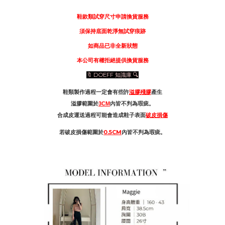
鞋款類試穿尺寸申請換貨服務
須保持底面乾淨無試穿痕跡
如商品已非全新狀態
本公司有權拒絕提供換貨服務
🔖 DOEFF 知識庫 🔍
鞋類製作過程一定會有些許
溢膠殘膠
產生
溢膠範圍於
3CM
內皆不判為瑕疵。
合成皮運送過程可能會造成鞋子表面
破皮損傷
若破皮損傷範圍於
0.5CM
內皆不判為瑕疵。