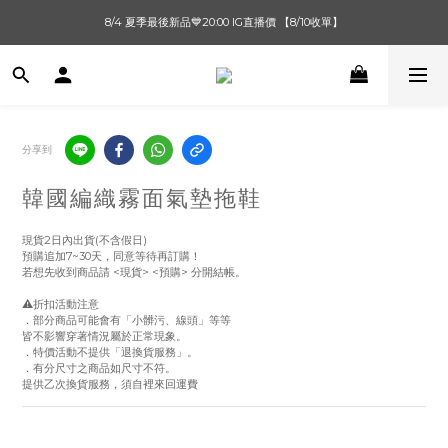
單筆滿$1000【先付款】 / 滿$2000【超取付款】 🚚免運費
8/4 夏季最後新品💙20:00 IG直播價 【8/10收單】
單筆滿$1000【先付款】 / 滿$2000【超取付款】 🚚免運費
分享到
韓國編織霧面氣墊拖鞋
現貨2日內出貨(不含假日)
預購追加7~30天，同意等待再訂購！
若想先收到商品請 <現貨> <預購> 分開結帳。
⚠️折扣活動注意
．部分商品可能會有「小髒污、線頭」等等
皆不影響穿著情況屬於正常現象。
．特價活動不提供「退換貨服務」。
．有分尺寸之商品如尺寸不符。
提供乙次換貨服務，須自裡來回運費