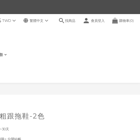
$
找商品
TWD
繁體中文
會員登入
購物車(0)
鞋類
立即購買
粗跟拖鞋-2色
~30天
！
預購> 分開結帳。