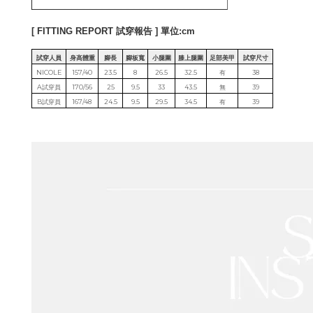
[ FITTING REPORT 試穿報告 ] 單位:cm
試穿人員
身高體重
腳長
腳板寬
小腿圍
膝上腿圍
足部美甲
試穿尺寸
NICOLE
157/40
23.5
8
26.5
32.5
有
38
A試穿員
170/56
25
9.5
33
43.5
無
39
B試穿員
167/48
24.5
9.5
29.5
34.5
有
39