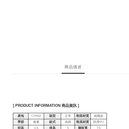
商品描述
[ PRODUCT INFORMATION 商品資訊 ]
產地
CHINA
版型
正常
鞋面材質
超纖皮
季節
春夏
款式
高跟
鞋底材質
防滑PU
前高
0.5
後高
5
腳板寬
7.5