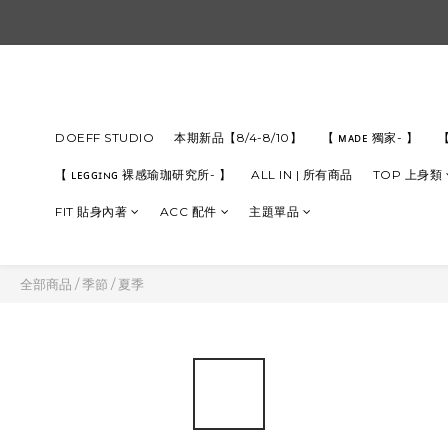
DOEFF STUDIO
本期新品【8/4-8/10】
【 ᴍᴀᴅᴇ 獨家- 】
【
【 ʟᴇɢɢɪɴɢ 裸感瑜珈研究所- 】
ALL IN | 所有商品
TOP 上身類
FIT 貼身內著
ACC 配件
主題單品
全部商品
/
季節
/
夏季