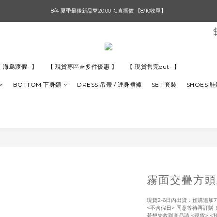
單筆滿$1000【先付款】 / 滿$2000【超取付款】 🚚免運費
8/4 夏季最後新品💙20:00 IG直播價 【8/10收單】
單筆滿$1000【先付款】 / 滿$2000【超取付款】 🚚免運費
 海島渡假- 】
【 現貨專區🧺多件優惠 】
【 現貨售完out- 】
BOTTOM 下身類
DRESS 吊帶 / 連身裙褲
SET 套裝
SHOES 
霧面交疊方頭
現貨2-6日內出貨．預購追加7
<不含假日> 同意等待再訂購
若想先收到商品請 <現貨> <