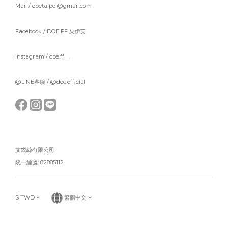
Mail / doetaipei@gmail.com
Facebook /
DOE.FF 朵伊芙
Instagram /
doe.ff__
@LINE客服 /
@doe.official
艾鋭絲有限公司
統一編號: 82885112
$
TWD
繁體中文