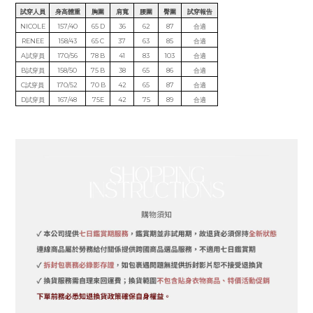
試穿人員
身高體重
胸圍
肩寬
腰圍
臀圍
試穿報告
NICOLE
157/40
65 D
36
62
87
合適
RENEE
158/43
65 C
37
63
85
合適
A試穿員
170/56
78 B
41
83
103
合適
B試穿員
158/50
75 B
38
65
86
合適
C試穿員
170/52
70 B
42
65
87
合適
D試穿員
167/48
75E
42
75
89
合適