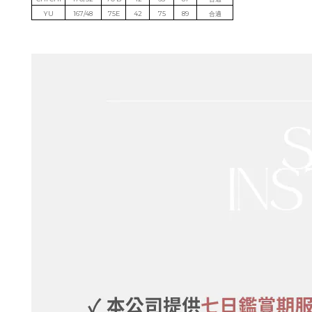
YU
167/48
75E
42
75
89
合適