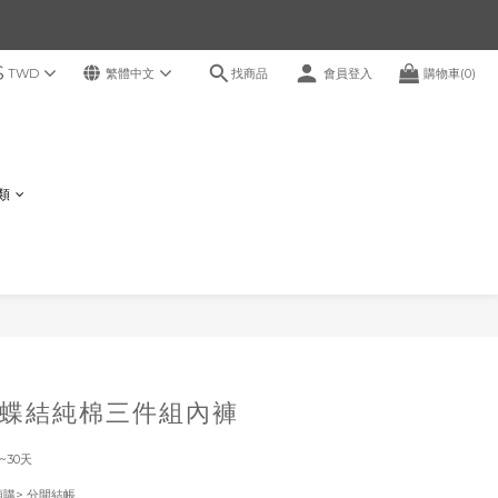
$
找商品
TWD
繁體中文
會員登入
購物車(0)
鞋類
立即購買
蝶結純棉三件組內褲
~30天
！
預購> 分開結帳。