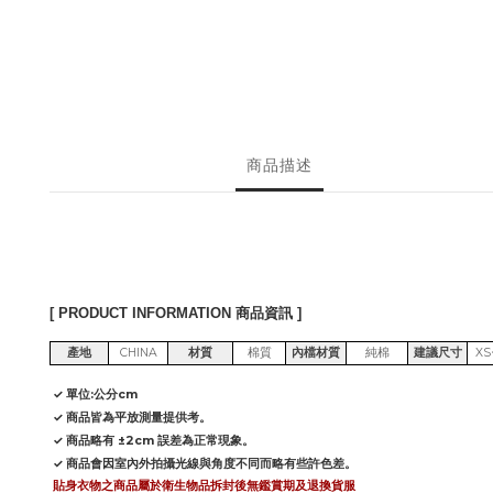
商品描述
[ PRODUCT INFORMATION 商品資訊 ]
產地
CHINA
材質
棉質
內檔材質
純棉
建議尺寸
XS
✓ 單位:公分cm
✓ 商品皆為平放測量提供考。
✓ 商品略有 ±2cm 誤差為正常現象。
✓ 商品會因室內外拍攝光線與角度不同而略有些許色差。
貼身衣物之商品屬於衛生物品拆封後無鑑賞期及退換貨服