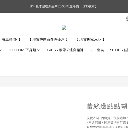
單筆滿$1000【先付款】 / 滿$2000【超取付款】 🚚免運費
8/4 夏季最後新品💙20:00 IG直播價 【8/10收單】
單筆滿$1000【先付款】 / 滿$2000【超取付款】 🚚免運費
 海島渡假- 】
【 現貨專區🧺多件優惠 】
【 現貨售完out- 】
BOTTOM 下身類
DRESS 吊帶 / 連身裙褲
SET 套裝
SHOES 
蕾絲邊點點蝴
現貨2-6日內出貨．預購追加7
<不含假日> 同意等待再訂購
若想先收到商品請 <現貨> <