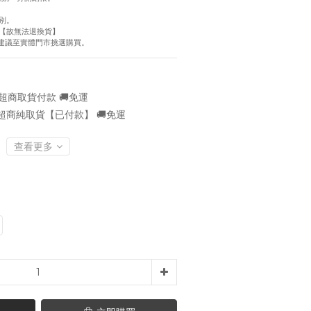
別。
【故無法退換貨】
慮建議至實體門市挑選購買。
超商取貨付款 🚚免運
超商純取貨【已付款】 🚚免運
查看更多