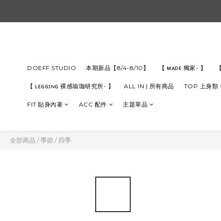
DOEFF STUDIO
本期新品【8/4-8/10】
【 ᴍᴀᴅᴇ 獨家- 】
【
【 ʟᴇɢɢɪɴɢ 裸感瑜珈研究所- 】
ALL IN | 所有商品
TOP 上身類
FIT 貼身內著
ACC 配件
主題單品
全部商品
/
季節
/
四季