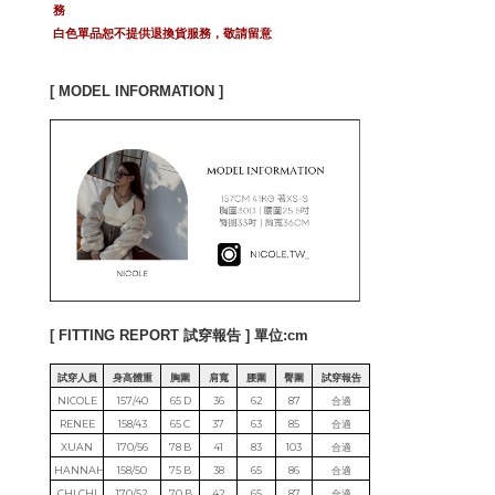
務
白色單品恕不提供退換貨服務，敬請留意
[ MODEL INFORMATION ]
[ FITTING REPORT 試穿報告 ] 單位:cm
試穿人員
身高體重
胸圍
肩寬
腰圍
臀圍
試穿報告
NICOLE
157/40
65 D
36
62
87
合適
RENEE
158/43
65 C
37
63
85
合適
XUAN
170/56
78 B
41
83
103
合適
HANNAH
158/50
75 B
38
65
86
合適
CHI CHI
170/52
70 B
42
65
87
合適