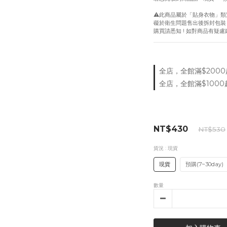
⚠️此商品屬於「貼身衣物」類
礙於衛生問題售出後拆封包裝
購買請悉知 ! 如對商品有疑
全店，全館滿$2000
全店，全館滿$1000
NT$430
NT$530
貨況
: 現貨
現貨
預購(7~30day)
數量