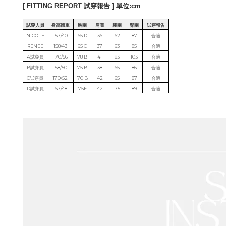
[ FITTING REPORT 試穿報告 ] 單位:cm
試穿人員
身高體重
胸圍
肩寬
腰圍
臀圍
試穿報告
NICOLE
157/40
65 D
36
62
87
合適
RENEE
158/43
65 C
37
63
85
合適
A試穿員
170/56
78 B
41
83
103
合適
B試穿員
158/50
75 B
38
65
86
合適
C試穿員
170/52
70 B
42
65
87
合適
D試穿員
167/48
75E
42
75
89
合適