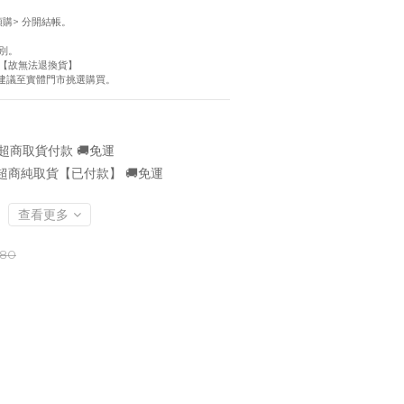
！
預購> 分開結帳。
別。
【故無法退換貨】
慮建議至實體門市挑選購買。
超商取貨付款 🚚免運
超商純取貨【已付款】 🚚免運
查看更多
580