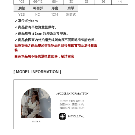
105
66-112
66+
30
32
36
44
胸墊
可否拆
厚度
肩帶
YES
NO
1CM
調節式
✓ 單位:公分cm
✓ 商品皆為平放測量提供考。
✓ 商品略有 ±2cm 誤差為正常現象。
✓ 商品會因室內外拍攝光線與角度不同而略有些許色差。
貼身衣物之商品屬於衛生物品拆封後無鑑賞期及退換貨服
務
白色單品恕不提供退換貨服務，敬請留意
[ MODEL INFORMATION ]