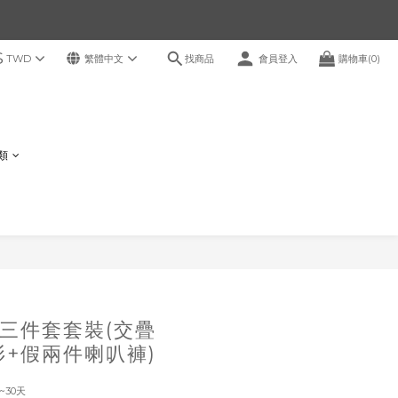
$
找商品
TWD
繁體中文
會員登入
購物車(0)
鞋類
立即購買
三件套套裝(交疊
衫+假兩件喇叭褲)
~30天