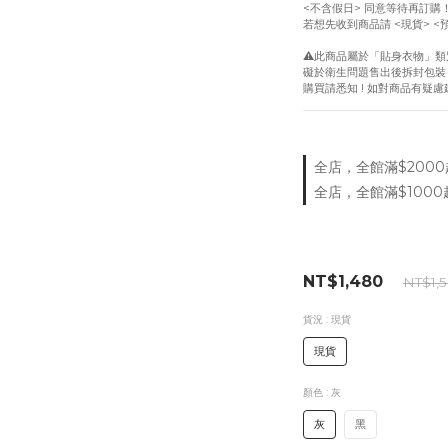
<不含假日> 同意等待再訂購
若想先收到商品請 <現貨> <
⚠️此商品屬於「貼身衣物」類
礙於衛生問題售出後拆封包裝
購買請悉知 ! 如對商品有疑
全店，全館滿$2000
全店，全館滿$1000
NT$1,480
NT$1,
貨況
: 現貨
現貨
顏色
: 灰
灰
黑