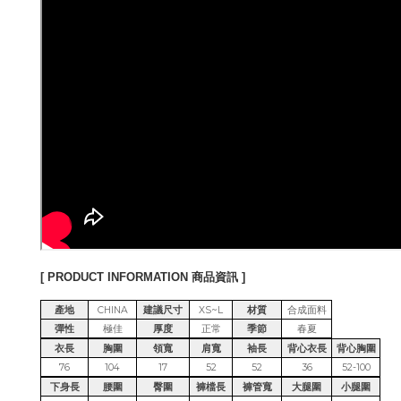
[ PRODUCT INFORMATION 商品資訊 ]
產地
CHINA
建議尺寸
XS~L
材質
合成面料
彈性
極佳
厚度
正常
季節
春夏
衣長
胸圍
領寬
肩寬
袖長
背心衣長
背心胸圍
76
104
17
52
52
36
52-100
下身長
腰圍
臀圍
褲檔長
褲管寬
大腿圍
小腿圍