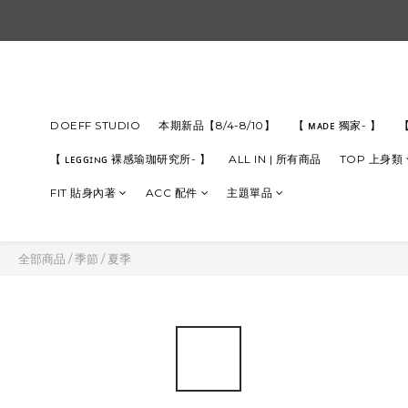
DOEFF STUDIO
本期新品【8/4-8/10】
【 ᴍᴀᴅᴇ 獨家- 】
【
【 ʟᴇɢɢɪɴɢ 裸感瑜珈研究所- 】
ALL IN | 所有商品
TOP 上身類
FIT 貼身內著
ACC 配件
主題單品
全部商品
/
季節
/
夏季