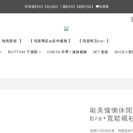
單筆滿$1000【先付款】 / 滿$2000【超取付款】 🚚免運費
單筆滿$1000【先付款】 / 滿$2000【超取付款】 🚚免運費
8/4 夏季最後新品💙20:00 IG直播價 【8/10收單】
單筆滿$1000【先付款】 / 滿$2000【超取付款】 🚚免運費
 海島渡假- 】
【 現貨專區🧺多件優惠 】
【 現貨售完out- 】
BOTTOM 下身類
DRESS 吊帶 / 連身裙褲
SET 套裝
SHOES 
歐美慵懶休閒
bra+寬鬆襯
現貨2-6日內出貨．預購追加7