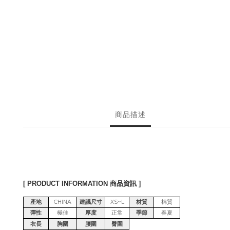
商品描述
[ PRODUCT INFORMATION 商品資訊 ]
產地
CHINA
建議尺寸
XS~L
材質
棉質
彈性
極佳
厚度
正常
季節
春夏
衣長
胸圍
腰圍
臀圍