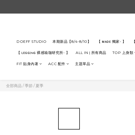
DOEFF STUDIO
本期新品【8/4-8/10】
【 ᴍᴀᴅᴇ 獨家- 】
【
【 ʟᴇɢɢɪɴɢ 裸感瑜珈研究所- 】
ALL IN | 所有商品
TOP 上身類
FIT 貼身內著
ACC 配件
主題單品
全部商品
/
季節
/
夏季