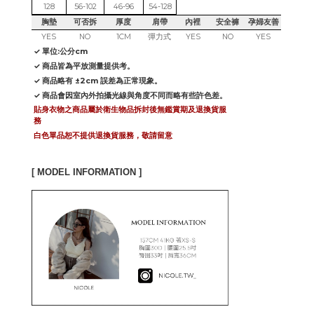
128
56-102
46-96
54-128
胸墊
可否拆
厚度
肩帶
內裡
安全褲
孕婦友善
YES
NO
1CM
彈力式
YES
NO
YES
✓ 單位:公分cm
✓ 商品皆為平放測量提供考。
✓ 商品略有 ±2cm 誤差為正常現象。
✓ 商品會因室內外拍攝光線與角度不同而略有些許色差。
貼身衣物之商品屬於衛生物品拆封後無鑑賞期及退換貨服
務
白色單品恕不提供退換貨服務，敬請留意
[ MODEL INFORMATION ]