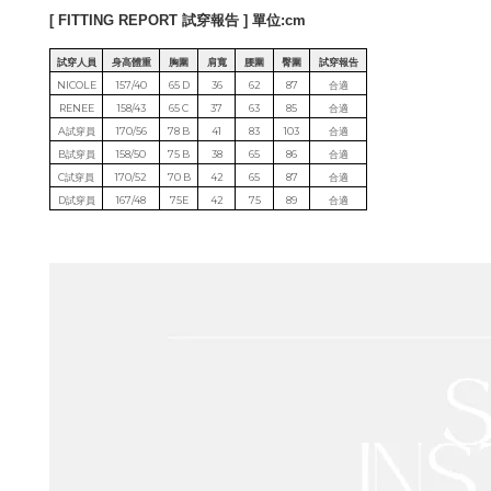
[ FITTING REPORT 試穿報告 ] 單位:cm
試穿人員
身高體重
胸圍
肩寬
腰圍
臀圍
試穿報告
NICOLE
157/40
65 D
36
62
87
合適
RENEE
158/43
65 C
37
63
85
合適
A試穿員
170/56
78 B
41
83
103
合適
B試穿員
158/50
75 B
38
65
86
合適
C試穿員
170/52
70 B
42
65
87
合適
D試穿員
167/48
75E
42
75
89
合適