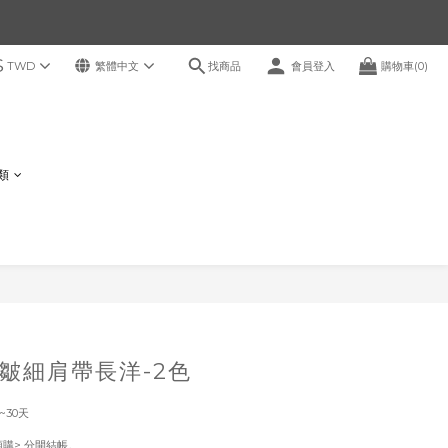
$
找商品
TWD
繁體中文
會員登入
購物車(0)
鞋類
立即購買
皺細肩帶長洋-2色
~30天
！
預購> 分開結帳。