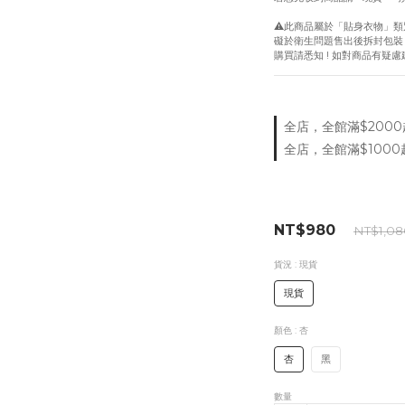
⚠️此商品屬於「貼身衣物」類
礙於衛生問題售出後拆封包裝
購買請悉知 ! 如對商品有疑
全店，全館滿$2000
全店，全館滿$1000
NT$980
NT$1,08
貨況
: 現貨
現貨
顏色
: 杏
杏
黑
數量