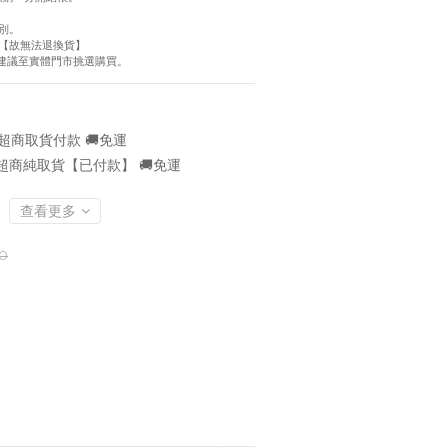
別。
【故無法退換貨】
慮建議至實體門市挑選購買。
超商取貨付款 🚚免運
超商純取貨【已付款】 🚚免運
查看更多
0