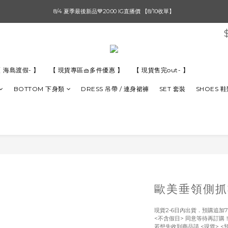
單筆滿$1000【先付款】 / 滿$2000【超取付款】 🚚免運費
8/4 夏季最後新品💙20:00 IG直播價 【8/10收單】
單筆滿$1000【先付款】 / 滿$2000【超取付款】 🚚免運費
 海島渡假- 】
【 現貨專區🧺多件優惠 】
【 現貨售完out- 】
BOTTOM 下身類
DRESS 吊帶 / 連身裙褲
SET 套裝
SHOES 
歐美垂領側抓
現貨2-6日內出貨．預購追加7
<不含假日> 同意等待再訂購
若想先收到商品請 <現貨> <