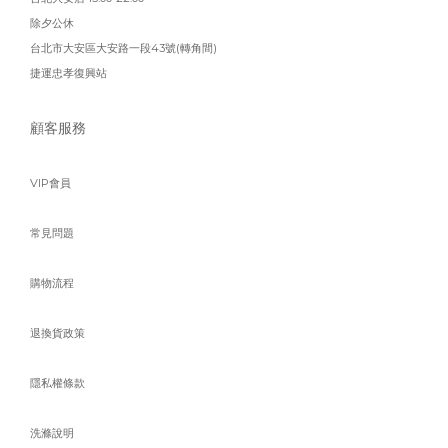
除夕公休
台北市大安區大安路一段43號(轉角間)
捷運忠孝復興站
顧客服務
VIP會員
常見問題
購物流程
退換貨政策
隱私權條款
洗滌說明