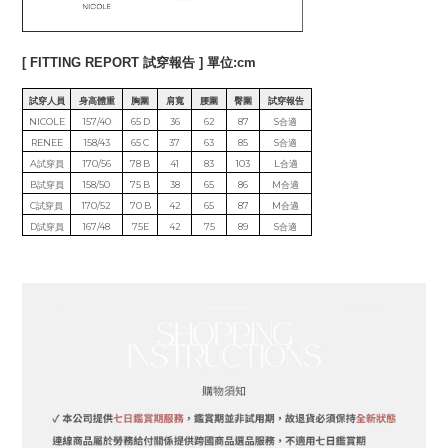
[ FITTING REPORT 試穿報告 ] 單位:cm
試穿人員
身高體重
胸圍
肩寬
腰圍
臀圍
試穿報告
NICOLE
157/40
65 D
36
62
87
S合適
RENEE
158/43
65 C
37
63
85
S合適
A試穿員
170/56
78 B
41
83
103
L合適
B試穿員
158/50
75 B
38
65
86
M合適
C試穿員
170/52
70 B
42
65
87
M合適
D試穿員
167/48
75E
42
75
89
S合適