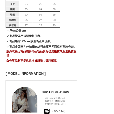
長度
24
25
26
腰圍
60
64
68
臀圍
90
94
98
褲檔長
26
27
28
褲管寬
27
28
29
✓ 單位:公分cm
✓ 商品皆為平放測量提供考。
✓ 商品略有 ±2cm 誤差為正常現象。
✓ 商品會因室內外拍攝光線與角度不同而略有些許色差。
貼身衣物之商品屬於衛生物品拆封後無鑑賞期及退換貨服
務
白色單品恕不提供退換貨服務，敬請留意
[ MODEL INFORMATION ]