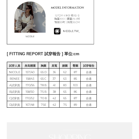
[ FITTING REPORT 試穿報告 ] 單位:cm
試穿人員
身高體重
胸圍
肩寬
腰圍
臀圍
試穿報告
NICOLE
157/40
65 D
36
62
87
合適
RENEE
158/43
65 C
37
63
85
合適
A試穿員
170/56
78 B
41
83
103
合適
B試穿員
158/50
75 B
38
65
86
合適
C試穿員
170/52
70 B
42
65
87
合適
D試穿員
167/48
75E
42
75
89
合適