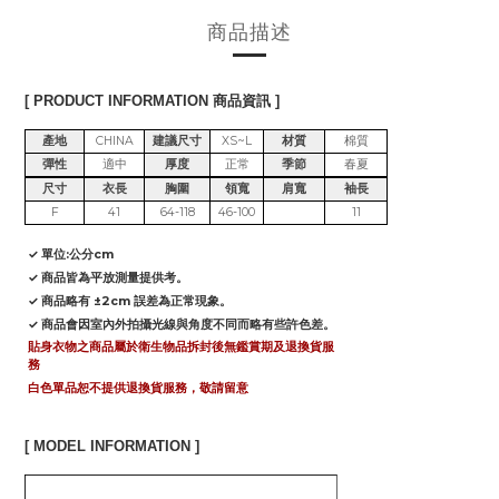
商品描述
[ PRODUCT INFORMATION 商品資訊 ]
產地
CHINA
建議尺寸
XS~L
材質
棉質
彈性
適中
厚度
正常
季節
春夏
尺寸
衣長
胸圍
領寬
肩寬
袖長
F
41
64-118
46-100
11
✓ 單位:公分cm
✓ 商品皆為平放測量提供考。
✓ 商品略有 ±2cm 誤差為正常現象。
✓ 商品會因室內外拍攝光線與角度不同而略有些許色差。
貼身衣物之商品屬於衛生物品拆封後無鑑賞期及退換貨服
務
白色單品恕不提供退換貨服務，敬請留意
[ MODEL INFORMATION ]