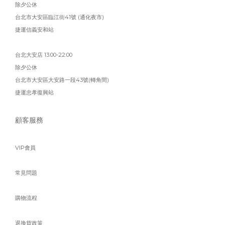
除夕公休
台北市大安區臨江街41號 (通化夜市)
捷運信義安和站
台北大安店 13:00-22:00
除夕公休
台北市大安區大安路一段43號(轉角間)
捷運忠孝復興站
顧客服務
VIP會員
常見問題
購物流程
退換貨政策