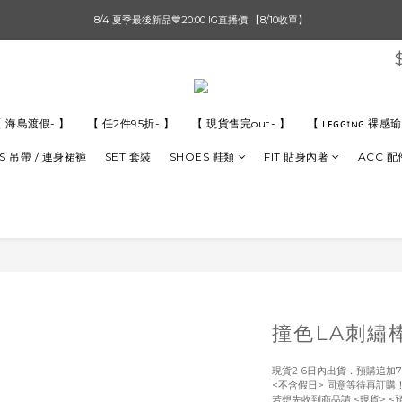
單筆滿$1000【先付款】 / 滿$2000【超取付款】 🚚免運費
8/4 夏季最後新品💙20:00 IG直播價 【8/10收單】
單筆滿$1000【先付款】 / 滿$2000【超取付款】 🚚免運費
 海島渡假- 】
【 任2件95折- 】
【 現貨售完out- 】
【 ʟᴇɢɢɪɴɢ 裸
S 吊帶 / 連身裙褲
SET 套裝
SHOES 鞋類
FIT 貼身內著
ACC 配
撞色LA刺繡
現貨2-6日內出貨．預購追加7
<不含假日> 同意等待再訂購
若想先收到商品請 <現貨> <