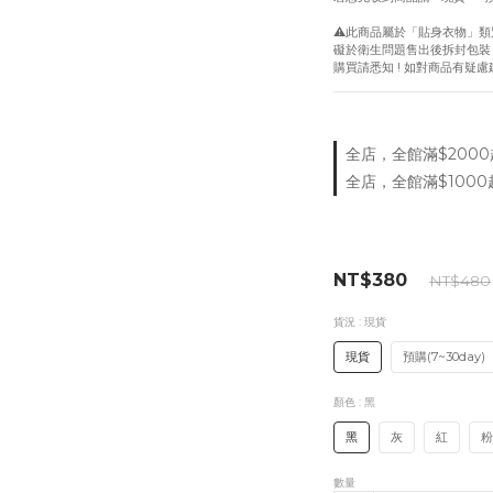
⚠️此商品屬於「貼身衣物」類
礙於衛生問題售出後拆封包裝
購買請悉知 ! 如對商品有疑
全店，全館滿$2000
全店，全館滿$1000
NT$380
NT$480
貨況
: 現貨
現貨
預購(7~30day)
顏色
: 黑
黑
灰
紅
粉
數量