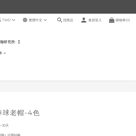
$
找商品
TWD
繁體中文
會員登入
購物車(0)
感瑜珈研究所- 】
件
立即購買
棒球老帽-4色
~30天
！
預購> 分開結帳。