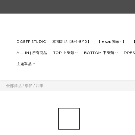
DOEFF STUDIO
本期新品【8/4-8/10】
【 ᴍᴀᴅᴇ 獨家- 】
【
ALL IN | 所有商品
TOP 上身類
BOTTOM 下身類
DRES
主題單品
全部商品
/
季節
/
四季