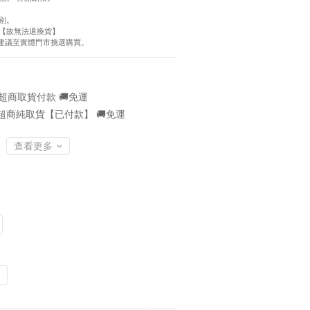
別。
【故無法退換貨】
慮建議至實體門市挑選購買。
超商取貨付款 🚚免運
超商純取貨【已付款】 🚚免運
查看更多