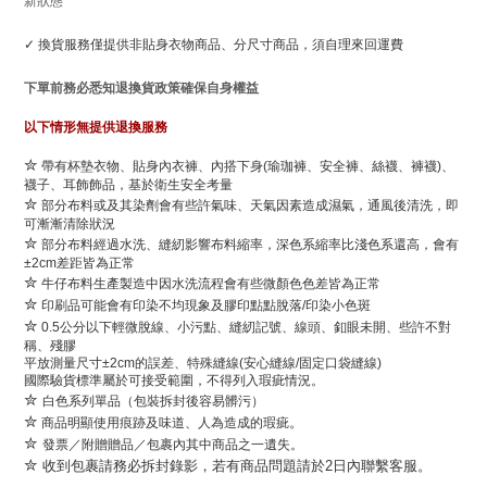
新狀態
✓ 換貨服務僅提供非貼身衣物商品、分尺寸商品，須自理來回運費
下單前務必悉知退換貨政策確保自身權益
以下情形無提供退換服務
✮
帶有杯墊衣物、貼身內衣褲、內搭下身(瑜珈褲、安全褲、絲襪、褲襪)、
襪子、耳飾飾品，基於衛生安全考量
✮
部分布料
或及其染劑會有些許氣味、天氣因素造成濕氣，通風後清洗，即
可漸漸清除狀況
✮
部分布料經過水洗、縫紉影響布料縮率，深色系縮率比淺色系還高，會有
±2cm差距皆為正常
✮
牛仔布料生產製造中因水洗流程會有些微顏色色差皆為正常
✮
印刷品可能會有印染不均現象及膠印點點脫落/印染小色斑
✮
0.5公分以下輕微脫線、小污點、縫紉記號、線頭、釦眼未開、些許不對
稱、殘膠
平放測量尺寸±2cm的誤差、特殊縫線(安心縫線/固定口袋縫線)
國際驗貨標準屬於可接受範圍，不得列入瑕疵情況。
✮
白色系列單品（包裝拆封後容易髒污）
✮
。
商品明顯使用痕跡及味道、人為造成的瑕疵
✮
發票／附贈贈品／包裹內其中商品之一遺失。
✮
收到包裹請務必拆封錄影，若有商品問題請於2日內聯繫客服。