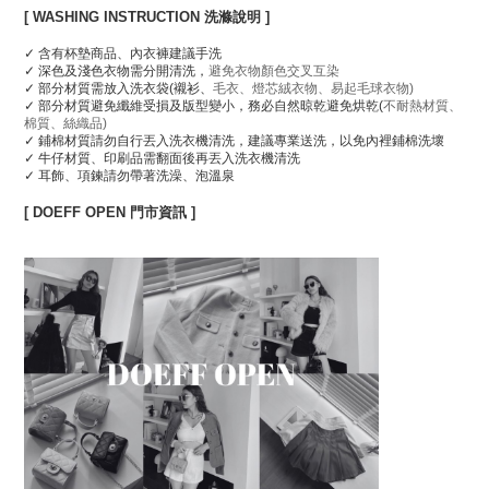
[ WASHING INSTRUCTION 洗滌說明 ]
✓ 含有杯墊商品、內衣褲建議手洗
✓ 深色及淺色衣物需分開清洗，
避免衣物顏色交叉互染
✓ 部分材質需放入洗衣袋(襯衫、
毛衣、燈芯絨衣物、易起毛球衣物)
✓ 部分材質避免纖維受損及版型變小，務必自然晾乾避免烘乾(
不耐熱材質、
棉質、絲織品)
✓ 鋪棉材質請勿自行丟入洗衣機清洗，建議專業送洗，以免內裡鋪棉洗壞
✓ 牛仔材質、印刷品需翻面後再丟入洗衣機清洗
✓ 耳飾、項鍊請勿帶著洗澡、泡溫泉
[ DOEFF OPEN 門市資訊 ]