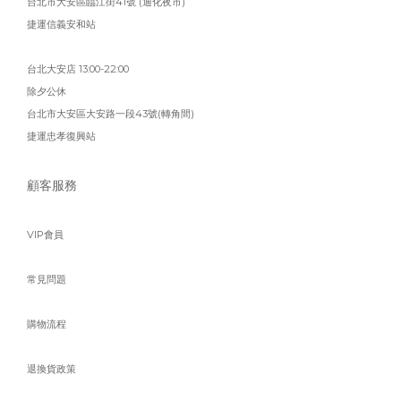
台北市大安區臨江街41號 (通化夜市)
捷運信義安和站
台北大安店 13:00-22:00
除夕公休
台北市大安區大安路一段43號(轉角間)
捷運忠孝復興站
顧客服務
VIP會員
常見問題
購物流程
退換貨政策