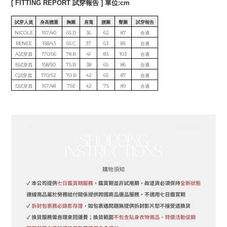
[ FITTING REPORT 試穿報告 ] 單位:cm
試穿人員
身高體重
胸圍
肩寬
腰圍
臀圍
試穿報告
NICOLE
157/40
65 D
36
62
87
合適
RENEE
158/43
65 C
37
63
85
合適
A試穿員
170/56
78 B
41
83
103
合適
B試穿員
158/50
75 B
38
65
86
合適
C試穿員
170/52
70 B
42
65
87
合適
D試穿員
167/48
75E
42
75
89
合適