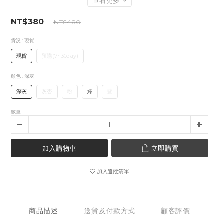
查看更多
NT$380
NT$480
貨況
: 現貨
現貨
預購(7~30day)
顏色
: 深灰
深灰
灰杏
粉
綠
藍
數量
加入購物車
立即購買
加入追蹤清單
商品描述
送貨及付款方式
顧客評價