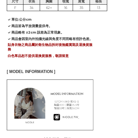
尺寸
衣長
胸圍
領寬
肩寬
袖長
F
34
62+
16
35
13
✓ 單位:公分cm
✓ 商品皆為平放測量提供考。
✓ 商品略有 ±2cm 誤差為正常現象。
✓ 商品會因室內外拍攝光線與角度不同而略有些許色差。
貼身衣物之商品屬於衛生物品拆封後無鑑賞期及退換貨服
務
白色單品恕不提供退換貨服務，敬請留意
[ MODEL INFORMATION ]