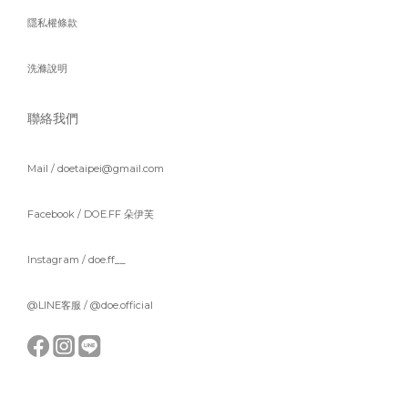
隱私權條款
洗滌說明
聯絡我們
Mail / doetaipei@gmail.com
Facebook /
DOE.FF 朵伊芙
Instagram /
doe.ff__
@LINE客服 /
@doe.official