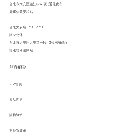
台北市大安區臨江街41號 (通化夜市)
捷運信義安和站
台北大安店 13:00-22:00
除夕公休
台北市大安區大安路一段43號(轉角間)
捷運忠孝復興站
顧客服務
VIP會員
常見問題
購物流程
退換貨政策