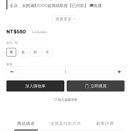
全店，全館滿$1000超商純取貨【已付款】 🚚免運
查看更多
NT$580
NT$680
顏色
: 黑
黑
藍
粉
杏
數量
加入購物車
立即購買
加入追蹤清單
商品描述
送貨及付款方式
顧客評價