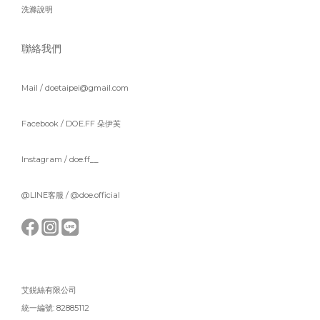
洗滌說明
聯絡我們
Mail / doetaipei@gmail.com
Facebook /
DOE.FF 朵伊芙
Instagram /
doe.ff__
@LINE客服 /
@doe.official
艾鋭絲有限公司
統一編號: 82885112