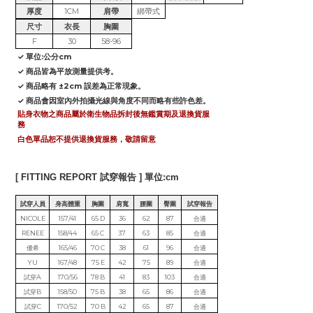
厚度
1CM
肩帶
綁帶式
尺寸
衣長
胸圍
F
30
58-96
✓ 單位:公分cm
✓ 商品皆為平放測量提供考。
✓ 商品略有 ±2cm 誤差為正常現象。
✓ 商品會因室內外拍攝光線與角度不同而略有些許色差。
貼身衣物之商品屬於衛生物品拆封後無鑑賞期及退換貨服
務
白色單品恕不提供退換貨服務，敬請留意
[ FITTING REPORT 試穿報告 ] 單位:cm
試穿人員
身高體重
胸圍
肩寬
腰圍
臀圍
試穿報告
NICOLE
157/41
65 D
36
62
87
合適
RENEE
158/44
65 C
37
63
85
合適
優希
165/46
70 C
38
61
96
合適
YU
167/48
75 E
42
75
89
合適
試穿A
170/56
78 B
41
83
103
合適
試穿B
158/50
75 B
38
65
86
合適
試穿C
170/52
70 B
42
65
87
合適