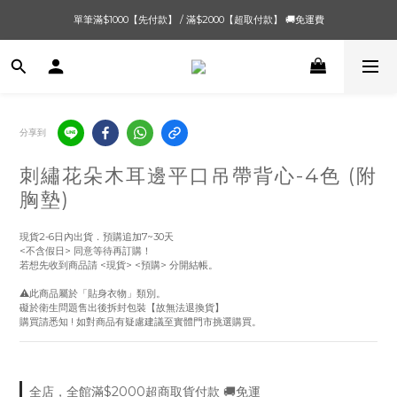
單筆滿$1000【先付款】 / 滿$2000【超取付款】 🚚免運費
單筆滿$1000【先付款】 / 滿$2000【超取付款】 🚚免運費
8/4 夏季最後新品💙20:00 IG直播價 【8/10收單】
單筆滿$1000【先付款】 / 滿$2000【超取付款】 🚚免運費
分享到
刺繡花朵木耳邊平口吊帶背心-4色 (附
胸墊)
現貨2-6日內出貨．預購追加7~30天
<不含假日> 同意等待再訂購！
若想先收到商品請 <現貨> <預購> 分開結帳。
⚠️此商品屬於「貼身衣物」類別。
礙於衛生問題售出後拆封包裝【故無法退換貨】
購買請悉知 ! 如對商品有疑慮建議至實體門市挑選購買。
全店，全館滿$2000超商取貨付款 🚚免運