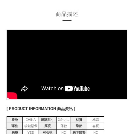
商品描述
[ PRODUCT INFORMATION 商品資訊 ]
產地
CHINA
建議尺寸
XS~小L
材質
棉麻
彈性
後鬆緊帶
厚度
薄款
季節
春夏
胸墊
YES
可否拆
NO
胸下鬆緊
NO