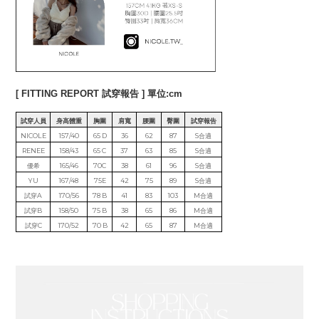
[ FITTING REPORT 試穿報告 ] 單位:cm
試穿人員
身高體重
胸圍
肩寬
腰圍
臀圍
試穿報告
NICOLE
157/40
65 D
36
62
87
S合適
RENEE
158/43
65 C
37
63
85
S合適
優希
165/46
70C
38
61
96
S合適
YU
167/48
75E
42
75
89
S合適
試穿A
170/56
78 B
41
83
103
M合適
試穿B
158/50
75 B
38
65
86
M合適
試穿C
170/52
70 B
42
65
87
M合適