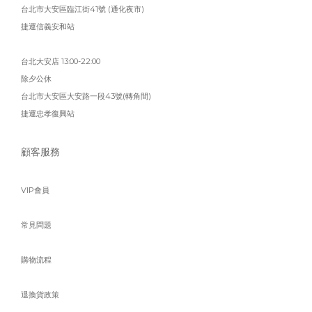
台北市大安區臨江街41號 (通化夜市)
捷運信義安和站
台北大安店 13:00-22:00
除夕公休
台北市大安區大安路一段43號(轉角間)
捷運忠孝復興站
顧客服務
VIP會員
常見問題
購物流程
退換貨政策