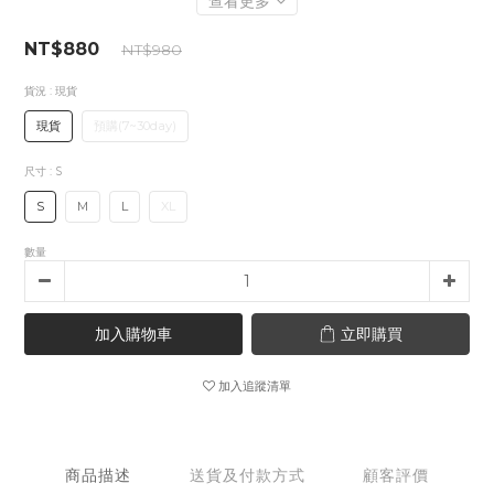
查看更多
NT$880
NT$980
貨況
: 現貨
現貨
預購(7~30day)
尺寸
: S
S
M
L
XL
數量
加入購物車
立即購買
加入追蹤清單
商品描述
送貨及付款方式
顧客評價