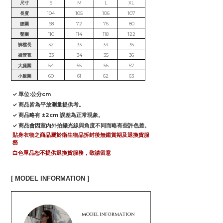
尺寸
S
M
L
XL
長度
104
105
106
107
腰圍
68
72
76
80
臀圍
110
114
118
122
褲檔長
32
33
34
35
褲管寬
33
34
35
36
大腿圍
54
55
56
57
小腿圍
60
61
62
63
✓ 單位:公分cm
✓ 商品皆為平放測量提供考。
✓ 商品略有 ±2cm 誤差為正常現象。
✓ 商品會因室內外拍攝光線與角度不同而略有些許色差。
貼身衣物之商品屬於衛生物品拆封後無鑑賞期及退換貨服
務
白色單品恕不提供退換貨服務，敬請留意
[ MODEL INFORMATION ]