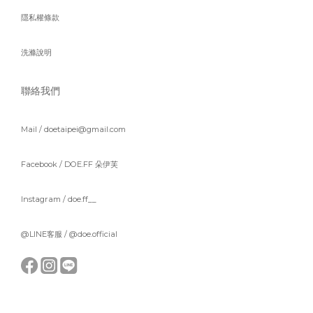
隱私權條款
洗滌說明
聯絡我們
Mail / doetaipei@gmail.com
Facebook /
DOE.FF 朵伊芙
Instagram /
doe.ff__
@LINE客服 /
@doe.official