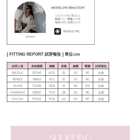
[ FITTING REPORT 試穿報告 ] 單位:cm
試穿人員
身高體重
胸圍
肩寬
腰圍
臀圍
試穿報告
NICOLE
157/40
65 D
36
62
87
合適
RENEE
158/43
65 C
37
63
85
合適
XUAN
170/56
78 B
41
83
103
合適
HANNAH
158/50
75 B
38
65
86
合適
CHI CHI
170/52
70 B
42
65
87
合適