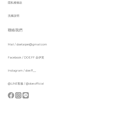
隱私權條款
洗滌說明
聯絡我們
Mail / doetaipei@gmail.com
Facebook /
DOE.FF 朵伊芙
Instagram /
doe.ff__
@LINE客服 /
@doe.official