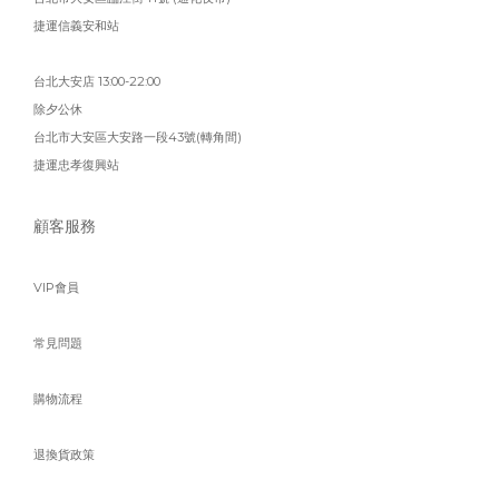
捷運信義安和站
台北大安店 13:00-22:00
除夕公休
台北市大安區大安路一段43號(轉角間)
捷運忠孝復興站
顧客服務
VIP會員
常見問題
購物流程
退換貨政策