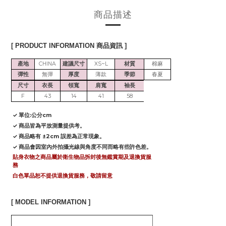
商品描述
[ PRODUCT INFORMATION 商品資訊 ]
產地
CHINA
建議尺寸
XS~L
材質
棉麻
彈性
無彈
厚度
薄款
季節
春夏
尺寸
衣長
領寬
肩寬
袖長
F
43
14
41
58
✓ 單位:公分cm
✓ 商品皆為平放測量提供考。
✓ 商品略有 ±2cm 誤差為正常現象。
✓ 商品會因室內外拍攝光線與角度不同而略有些許色差。
貼身衣物之商品屬於衛生物品拆封後無鑑賞期及退換貨服
務
白色單品恕不提供退換貨服務，敬請留意
[ MODEL INFORMATION ]