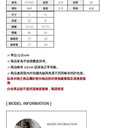
產地
CHINA
版型
正常
材質
棉
彈性
微彈
厚度
正常
季節
春夏
尺寸
S
M
長度
30
31
腰圍
54-62
63-70
臀圍
86
90
褲檔長
27
28
褲管寬
27
28
✓ 單位:公分cm
✓ 商品皆為平放測量提供考。
✓ 商品略有 ±2cm 誤差為正常現象。
✓ 商品會因室內外拍攝光線與角度不同而略有些許色差。
貼身衣物之商品屬於衛生物品拆封後無鑑賞期及退換貨服
務
白色單品恕不提供退換貨服務，敬請留意
[ MODEL INFORMATION ]