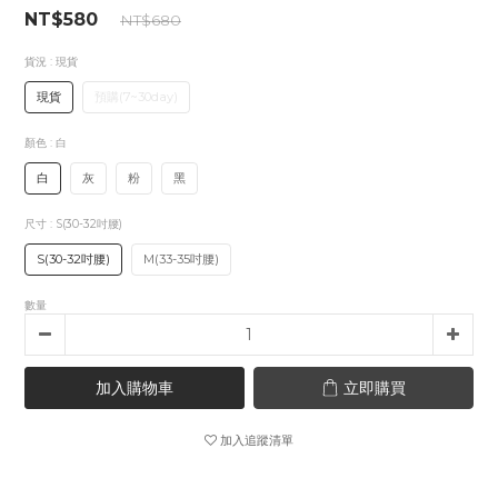
NT$580
NT$680
貨況
: 現貨
現貨
預購(7~30day)
顏色
: 白
白
灰
粉
黑
尺寸
: S(30-32吋腰)
S(30-32吋腰)
M(33-35吋腰)
數量
加入購物車
立即購買
加入追蹤清單