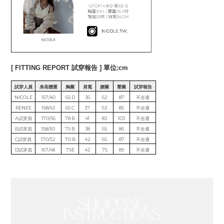
[ FITTING REPORT 試穿報告 ] 單位:cm
試穿人員
身高體重
胸圍
肩寬
腰圍
臀圍
試穿報告
NICOLE
157/40
65 D
36
62
87
不合適
RENEE
158/43
65 C
37
63
85
不合適
A試穿員
170/56
78 B
41
83
103
不合適
B試穿員
158/50
75 B
38
65
86
不合適
C試穿員
170/52
70 B
42
65
87
不合適
D試穿員
167/48
75E
42
75
89
不合適