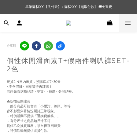
單筆滿$1000【先付款】 / 滿$2000【超取付款】 🚚免運費
單筆滿$1000【先付款】 / 滿$2000【超取付款】 🚚免運費
8/4 夏季最後新品💙20:00 IG直播價 【8/10收單】
單筆滿$1000【先付款】 / 滿$2000【超取付款】 🚚免運費
分享到
個性休閒滑面素T+假兩件喇叭褲SET-
2色
現貨2-4日內出貨．預購追加7~30天
<不含假日> 同意等待再訂購！
若想先收到商品請 <現貨> <預購> 分開結帳。
⚠️折扣活動注意
．部分商品可能會有「小髒污、線頭」等等
皆不影響穿著情況屬於正常現象。
．特價活動不提供「退換貨服務」。
．有分尺寸之商品如尺寸不符。
提供乙次換貨服務，須自裡來回運費
．特價活動無提供取貨付款。