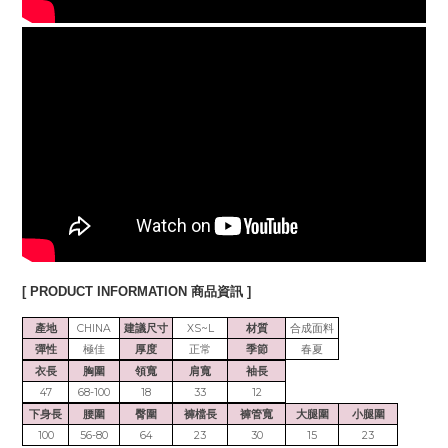
[ PRODUCT INFORMATION 商品資訊 ]
產地
CHINA
建議尺寸
XS~L
材質
合成面料
彈性
極佳
厚度
正常
季節
春夏
衣長
胸圍
領寬
肩寬
袖長
47
68-100
18
33
12
下身長
腰圍
臀圍
褲檔長
褲管寬
大腿圍
小腿圍
100
56-80
64
23
30
15
23